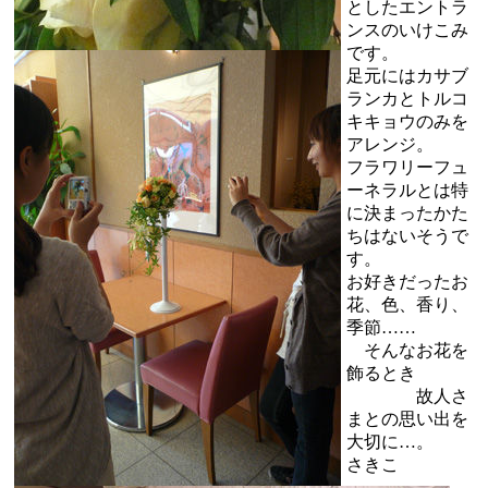
としたエントラ
ンスのいけこみ
です。
足元にはカサブ
ランカとトルコ
キキョウのみを
アレンジ。
フラワリーフュ
ーネラルとは特
に決まったかた
ちはないそうで
す。
お好きだったお
花、色、香り、
季節……
そんなお花を
飾るとき
故人さ
まとの思い出を
大切に…。
さきこ