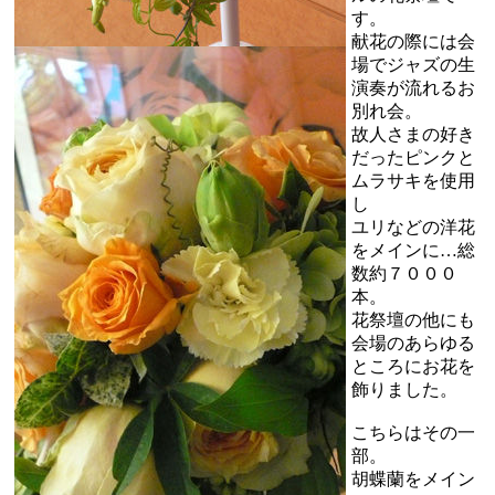
す。
献花の際には会
場でジャズの生
演奏が流れるお
別れ会。
故人さまの好き
だったピンクと
ムラサキを使用
し
ユリなどの洋花
をメインに…総
数約７０００
本。
花祭壇の他にも
会場のあらゆる
ところにお花を
飾りました。
こちらはその一
部。
胡蝶蘭をメイン