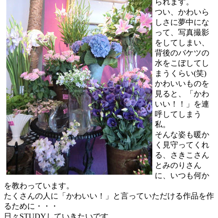
られます。
つい、かわいら
しさに夢中にな
って、写真撮影
をしてしまい、
背後のバケツの
水をこぼしてし
まうくらい(笑)
かわいいものを
見ると、「かわ
いい！！」を連
呼してしまう
私。
そんな姿も暖か
く見守ってくれ
る、さきこさん
とみのりさん
に、いつも何か
を教わっています。
たくさんの人に「かわいい！」と言っていただける作品を作
るために・・・
日々STUDYしていきたいです。