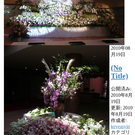
2010年08
月19日
(No
Title)
公開済み:
2010年8月
19日
更新: 2010
年8月19日
作成者:
keyeasyin
カテゴリ