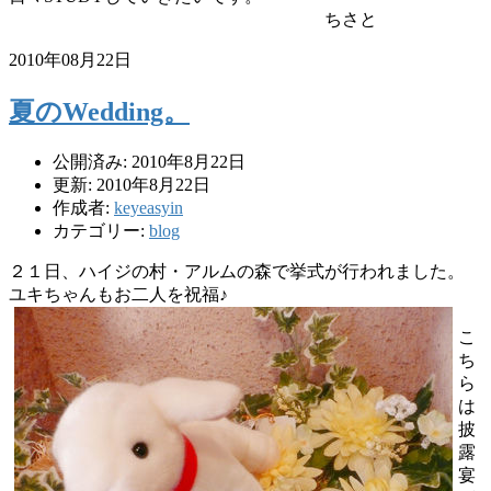
ちさと
2010年08月22日
夏のWedding。
公開済み: 2010年8月22日
更新: 2010年8月22日
作成者:
keyeasyin
カテゴリー:
blog
２１日、ハイジの村・アルムの森で挙式が行われました。
ユキちゃんもお二人を祝福♪
こ
ち
ら
は
披
露
宴