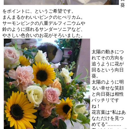
葵
をポイントに、というご希望です。
まんまるかわいいピンクのヒぺリカム。
サーモンピンクの八重デルフィ二ウムや
鈴のように揺れるサンダーソニアなど、
やさしい色合いのお花がそろいました。
太陽の動きにつ
れてその方向を
追うように花が
回るという向日
葵。
太陽のように明
るい幸せな笑顔
と向日葵は相性
バッチリです
ね！
花言葉は“私はあ
なただけを見つ
めてる”………