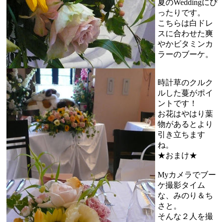
夏のWeddingにぴ
ったりです。
こちらは白ドレ
スに合わせた爽
やかビタミンカ
ラーのブーケ。
時計草のクルク
ルした蔓がポイ
ントです！
お花はやはり葉
物があるとより
引き立ちます
ね。
★おまけ★
Myカメラでブー
ケ撮影タイム
な、みのり＆ち
さと。
そんな２人を撮