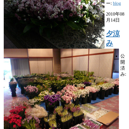
ー:
blog
2010年08
月14日
夕涼
み
公
開
済
み: