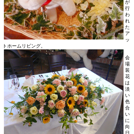
が
行
わ
れ
た
ア
ッ
トホームリビング。
会
場
装
花
は
淡
い
色
合
い
に
向
日