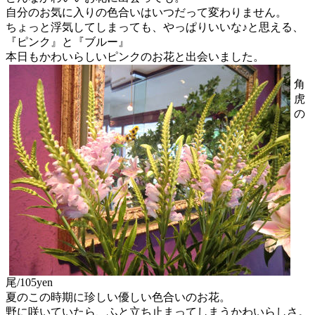
自分のお気に入りの色合いはいつだって変わりません。
ちょっと浮気してしまっても、やっぱりいいな♪と思える、
『ピンク』と『ブルー』
本日もかわいらしいピンクのお花と出会いました。
角
虎
の
尾/105yen
夏のこの時期に珍しい優しい色合いのお花。
野に咲いていたら、ふと立ち止まってしまうかわいらしさ。