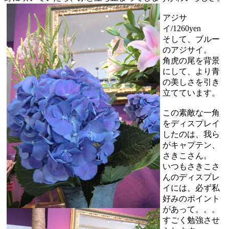
アジサ
イ/1260yen
そして、ブルー
のアジサイ。
角虎の尾を背景
にして、より青
の美しさを引き
立てています。
この素敵な一角
をディスプレイ
したのは、我ら
がキャプテン、
さきこさん。
いつもさきこさ
んのディスプレ
イには、必ず私
好みのポイント
があって。。。
すごく勉強させ