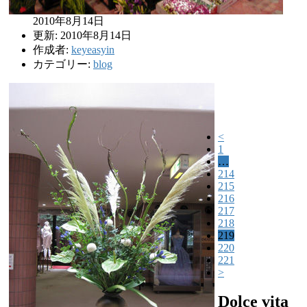
2010年8月14日
更新: 2010年8月14日
作成者:
keyeasyin
カテゴリー:
blog
<
1
…
214
215
216
217
218
219
220
221
>
Dolce vita