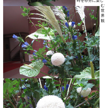
時を存分に楽し
む
世
界
観