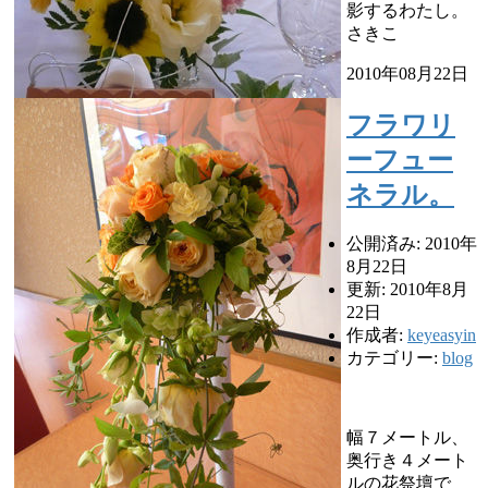
影するわたし。
さきこ
2010年08月22日
フラワリ
ーフュー
ネラル。
公開済み: 2010年
8月22日
更新: 2010年8月
22日
作成者:
keyeasyin
カテゴリー:
blog
幅７メートル、
奥行き４メート
ルの花祭壇で